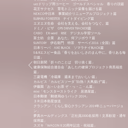
uccドリップ用コーヒー ゴールドスペシャル 香りの頂篇
花王サクセス 育毛トニック栄養を届ける篇
NEXCO中日本 事業紹介リニューアルプロジェクト篇
SUBARU FORESTER ナイトダイビング篇
エヌエヌ生命 会社を支える。会社をつなぐ。篇
ドミノ・ピザ GPS DRIVER TRACKER篇
CASIO EX-word RISE デジタル学習ツール
富士紡 企業 あなた、何フジボウ？篇
SUNTORY 伊右衛門 特茶 サーベイ2016（全国）篇
日本リーバ AXE BLACK ソマラナイBLACK篇
S＆Bエスビー食品「香りをおいしさのまん中に。香りある毎
日篇」
朝日新聞「折々のことば 切り抜く篇」
健康保険組合連合会「あしたの健保プロジェクト喪黒福造
篇」
三菱電機「冷蔵庫 週末までおいしい篇」
カルピス「カルピスソーダ "白熱！大凧揚げ”篇」
伊藤園「お～いお茶 ぞ・っ・こ・ん篇」
mixi「モンスターストライク 居酒屋篇」
日本郵便「郵便局ゆうパック 2014」
３Ｒ日本衛星放送
クラシアン「くらし安心クラシアン 2014年ニューバージョ
ン」
夢真ホールディングス「正社員2000名採用！文系歓迎・通年
採用篇」
スズキ「WAGON R 20周年記念・祝福篇」