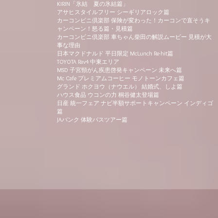
KIRIN「氷結 夏の氷結篇」
アサヒスタイルフリー シーギリアロック篇
カーコンビニ倶楽部 保険が変わった！カーコンで直そうキ
ャンペーン！怒る篇・見積篇
カーコンビニ倶楽部 車ちゃん柴田の解説ムービー 見積が大
事な理由
日本マクドナルド 平日限定 McLunch Re-hit篇
TOYOTA Rav4 中東エリア
MSD 子宮頸がん疾患啓発キャンペーン 未来へ篇
Mc Cafe プレミアムコーヒー モノトーンカフェ篇
グランド ホクヨウ（ナウエル） 結婚式、しよ篇
ハウス食品 ウコンの力 桐谷健太登場篇
日産 統一フェア ナビ半額サポートキャンペーン インディゴ
篇
JAバンク 体験バスツアー篇